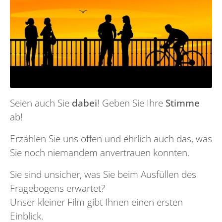
Seien auch Sie
dabei
! Geben Sie Ihre
Stimme
ab!
Erzählen Sie uns offen und ehrlich auch das, was
Sie noch niemandem anvertrauen konnten.
Sie sind unsicher, was Sie beim Ausfüllen des
Fragebogens erwartet?
Unser kleiner Film gibt Ihnen einen ersten
Einblick.